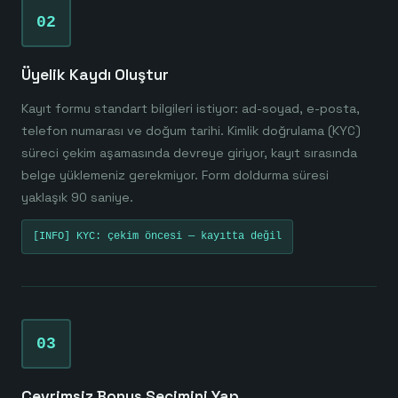
02
Üyelik Kaydı Oluştur
Kayıt formu standart bilgileri istiyor: ad-soyad, e-posta,
telefon numarası ve doğum tarihi. Kimlik doğrulama (KYC)
süreci çekim aşamasında devreye giriyor, kayıt sırasında
belge yüklemeniz gerekmiyor. Form doldurma süresi
yaklaşık 90 saniye.
[INFO] KYC: çekim öncesi — kayıtta değil
03
Çevrimsiz Bonus Seçimini Yap