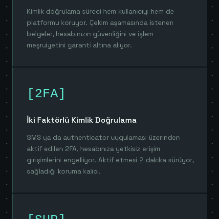
Kimlik doğrulama süreci hem kullanıcıyı hem de
platformu koruyor. Çekim aşamasında istenen
belgeler, hesabınızın güvenliğini ve işlem
meşruiyetini garanti altına alıyor.
[2FA]
İki Faktörlü Kimlik Doğrulama
SMS ya da authenticator uygulaması üzerinden
aktif edilen 2FA, hesabınıza yetkisiz erişim
girişimlerini engelliyor. Aktif etmesi 2 dakika sürüyor,
sağladığı koruma kalıcı.