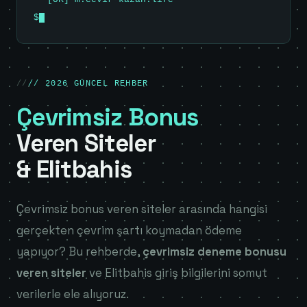
$
// 2026 GÜNCEL REHBER
Çevrimsiz Bonus
Veren Siteler
& Elitbahis
Çevrimsiz bonus veren siteler arasında hangisi
gerçekten çevrim şartı koymadan ödeme
yapıyor? Bu rehberde,
çevrimsiz deneme bonusu
veren siteler
ve Elitbahis giriş bilgilerini somut
verilerle ele alıyoruz.