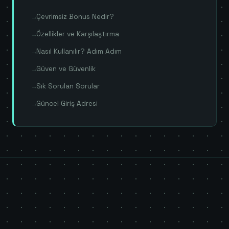
Çevrimsiz Bonus Nedir?
Özellikler ve Karşılaştırma
Nasıl Kullanılır? Adım Adım
Güven ve Güvenlik
Sık Sorulan Sorular
Güncel Giriş Adresi