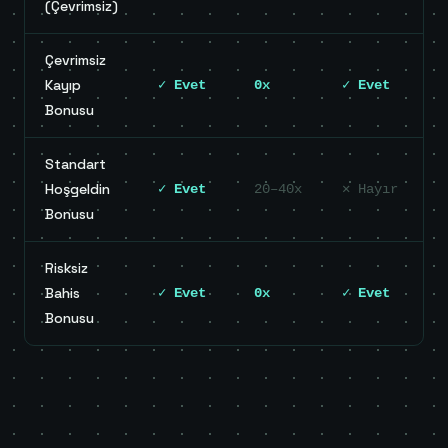
(Çevrimsiz)
Çevrimsiz
Kayıp
✓ Evet
0x
✓ Evet
Bonusu
Standart
Hoşgeldin
✓ Evet
20–40x
✕ Hayır
Bonusu
Risksiz
Bahis
✓ Evet
0x
✓ Evet
Bonusu