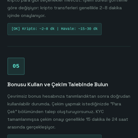
kripto para gibi seçenekler mevcut. İşlem süresi yönteme
göre değişiyor: kripto transferleri genellikle 2–8 dakika
içinde onaylanıyor.
[OK] Kripto: ~2–8 dk | Havale: ~15–30 dk
05
Bonusu Kullan ve Çekim Talebinde Bulun
Çevrimsiz bonus hesabınıza tanımlandıktan sonra doğrudan
kullanılabilir durumda. Çekim yapmak istediğinizde "Para
Çek" bölümünden talep oluşturuyorsunuz. KYC
tamamlanmışsa çekim onayı genellikle 15 dakika ile 24 saat
arasında gerçekleşiyor.