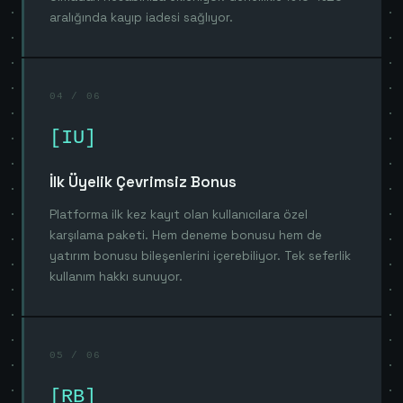
aralığında kayıp iadesi sağlıyor.
04 / 06
[IU]
İlk Üyelik Çevrimsiz Bonus
Platforma ilk kez kayıt olan kullanıcılara özel
karşılama paketi. Hem deneme bonusu hem de
yatırım bonusu bileşenlerini içerebiliyor. Tek seferlik
kullanım hakkı sunuyor.
05 / 06
[RB]