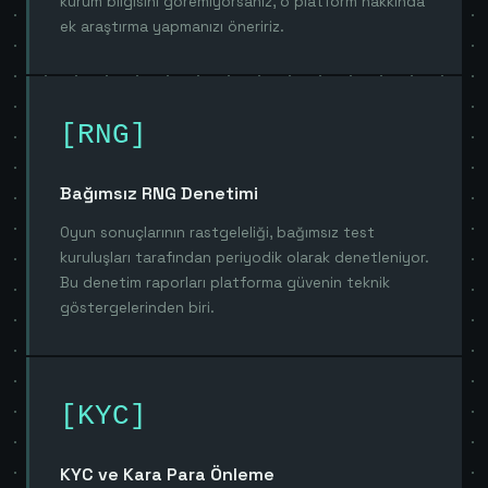
kurum bilgisini göremiyorsanız, o platform hakkında
ek araştırma yapmanızı öneririz.
[RNG]
Bağımsız RNG Denetimi
Oyun sonuçlarının rastgeleliği, bağımsız test
kuruluşları tarafından periyodik olarak denetleniyor.
Bu denetim raporları platforma güvenin teknik
göstergelerinden biri.
[KYC]
KYC ve Kara Para Önleme