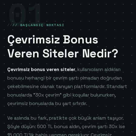
01
// BAŞLANGIÇ NOKTASI
Çevrimsiz Bonus
Veren Siteler Nedir?
Çevrimsiz bonus veren siteler
, kullanıcıların aldıkları
bonusu herhangi bir çevrim şartı olmadan doğrudan
çekebilmesine olanak tanıyan platformlardır. Standart
bonuslarda "30x çevrim" gibi koşullar bulunurken,
çevrimsiz bonuslarda bu şart sıfırdır.
Ve aslında bu fark, pratikte çok büyük anlam taşıyor.
Şöyle düşün: 500 TL bonus aldın, çevrim şartı 30x ise
15.000 TL'lik bahis yapman gerekiyor. Çevrimsiz