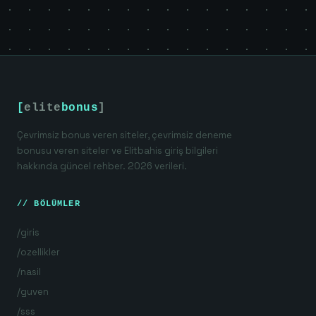
[
elite
bonus
]
Çevrimsiz bonus veren siteler, çevrimsiz deneme
bonusu veren siteler ve Elitbahis giriş bilgileri
hakkında güncel rehber. 2026 verileri.
// BÖLÜMLER
/giris
/ozellikler
/nasil
/guven
/sss