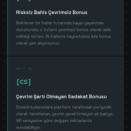
Risksiz Bahis Çevrimsiz Bonus
Belirlenen bir bahis tutarında kayıp yaşanması
durumunda, o tutarın çevrimsiz bonus olarak iade
edildiği sistem. İlk bahiste kaybetseniz bile bonus
olarak geri alıyorsunuz.
06 / 06
[CS]
Çevrim Şartı Olmayan Sadakat Bonusu
Düzenli kullanıcılara platform tarafından periyodik
olarak tanımlanan, çevrim gerektirmeyen ek bakiye.
VIP seviyesine göre değişen miktarlarda
sunulabiliyor.