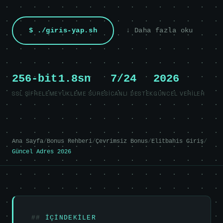
$ ./giris-yap.sh
↓ Daha fazla oku
256-bit
1.8sn
7/24
2026
SSL ŞIFRELEME
YÜKLEME SÜRESI
CANLI DESTEK
GÜNCEL VERILER
Ana Sayfa
Bonus Rehberi
Çevrimsiz Bonus
Elitbahis Giriş
Güncel Adres 2026
İÇINDEKILER