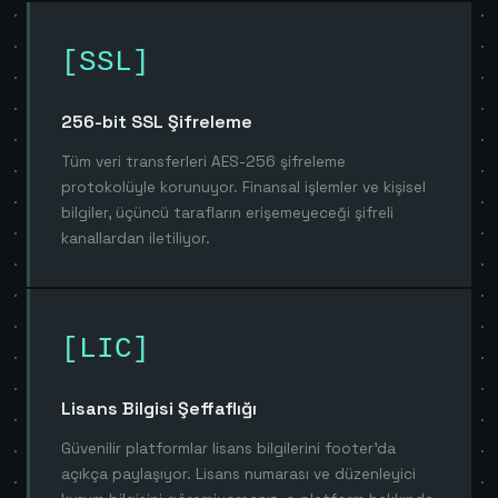
[SSL]
256-bit SSL Şifreleme
Tüm veri transferleri AES-256 şifreleme
protokolüyle korunuyor. Finansal işlemler ve kişisel
bilgiler, üçüncü tarafların erişemeyeceği şifreli
kanallardan iletiliyor.
[LIC]
Lisans Bilgisi Şeffaflığı
Güvenilir platformlar lisans bilgilerini footer'da
açıkça paylaşıyor. Lisans numarası ve düzenleyici